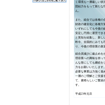
く環境も一層厳しい状
団結力をもって新たな
ん。
また、組合では各種の
財政の健全化に各種方
いずれにしても今後の
安定し円滑に運営でき
と英知を結集し、新し
昨今、全国的にみても
り、今後の理容業の衰
組合員減少に歯止めを
理容業への興味を持っ
んな形にしても継続を
力をお願いいたします
必要な事業は力強く進
一層のご理解とご支援
て、素晴らしいご繁栄
す。
平成23年元旦