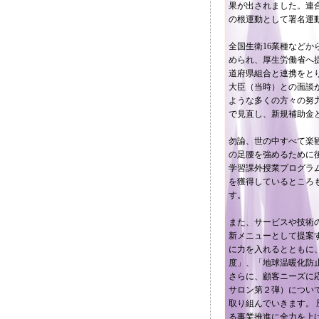
果が出されました。連合
の根運動として署名運
全国生衛16業種などか
められ、厚生労働省へ
道府県組合と連携をと
大臣（当時）との面談
ような多くの方々の努
で見直し、新規補助金
勿論、世の中すべて楽
の足腰を強めるために
学習課外授業プログラ
を獲得しているところ
す。
また、サービスや技術
新メニューとして提案
に力を入れるとともに
度」、「地球温暖化防
さらに、顧客ニーズに
サロン第２弾）につい
取り組んでいきます。
る事業推進に全力を上