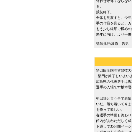
合わせが薄くならない
る。
競技終了。
全体を見渡すと、今年
手の作品を見ると、カ
もう少し繊細で極めの
来年に向け、より一層
講師批評/漆原 哲男
第63回全国理容競技
1部門が終了しいよいよ
広島県の代表選手は坂
選手の入場です坂本君
初出場と言う事で表情
いだ。落ち着いて今ま
を作って欲しい。
各選手の準備も終わり
館内があわただしく成
ト通しで35分間ベーシ