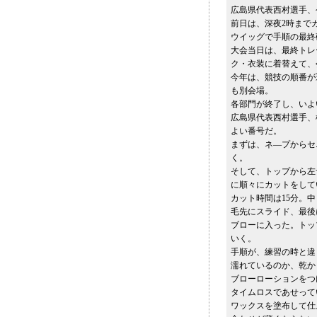
広島県代表西村選手、
前日は、深夜2時まで
ウイッグで手順の最終
大会当日は、最終トレ
ク・衣装に着替えて、
今年は、競技の順番が
も別会場。
各部門が終了し、いよ
広島県代表西村選手、
よい番号だ。
まずは、ネ―プからセ
く。
そして、トップから左
に順々にカットをして
カット時間は15分。
毛先にスライド、最後
ブローに入った。トッ
いく。
手順が、練習の時と違
濡れているのか、乾か
ブローローションをつ
タイムロスであせって
ワックスを塗布して仕