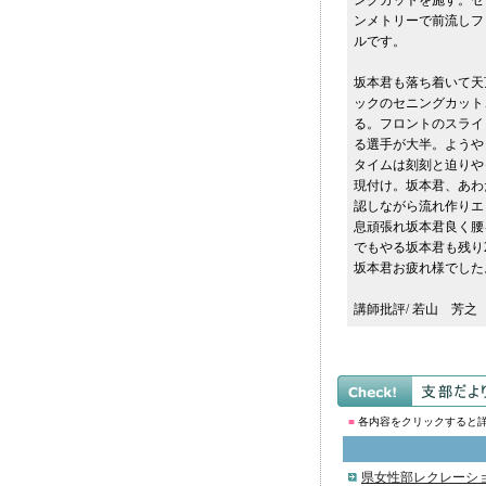
ングカットを施す。セ
ンメトリーで前流しフ
ルです。
坂本君も落ち着いて天
ックのセニングカット
る。フロントのスライ
る選手が大半。ようや
タイムは刻刻と迫りや
現付け。坂本君、あわ
認しながら流れ作りエ
息頑張れ坂本君良く腰
でもやる坂本君も残り
坂本君お疲れ様でした
講師批評/ 若山 芳之
■
各内容をクリックすると
県女性部レクレーシ