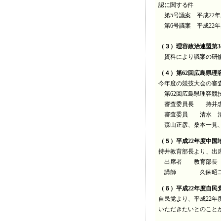
認に関する件
第5号議案 平成22
第6号議案 平成22
（３）理容政治連盟第
資料により議案の研
（４）第62回広島県
今年度の競技大会の審
第62回広島県理容競
審査委員長 持井
審査委員 清水 清、
森山正彦、桑本一見、
（５）平成22年度中
持井教育部長より、出
出席者 教育部長
講師 久保昭二、島
（６）平成22年度自
自民党より、平成22
いただきたいとのこと