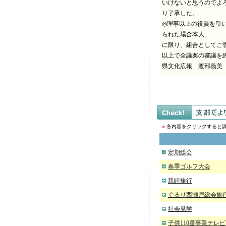
いけないと思うのでよ
り了承した。
◎理事以上の役員を引
られた場合本人
に限り、組合としてご
以上で全議案の審議を終
県文化広報 渡部義美
■
各内容をクリックすると
定期総会
春季ゴルフ大会
親睦旅行
ぐるり西瀬戸総会旅
社会見学
子供110番事業テレ