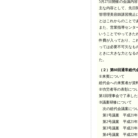
5月27日開催の会議内
主な内容として、先日
管理理美容師講習廃止
とはこれからのことで
また、営業指導センタ
いうことでやってきた
件費が入っており、こ
っては必要不可欠なも
ときに大きな力となる
た。
（２）第60回通常総代
①来賓について
総代会への来賓者が資
②功労者等の表彰につ
第1回理事会で了承し
③議案研修について
次の総代会議案につい
第1号議案 平成21
第2号議案 平成21
第3号議案 平成21
第4号議案 平成22