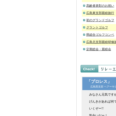
高齢者表彰のお祝い
広島東支部親睦旅行
初のグランドゴルフ
グラントゴルフ
県組合ゴルフコンペ
広島北支部親睦研修
定期総会・親睦会
「プロレス」
広島西支部 ヘアーサ
みなさん元気です
げんきがあれば何で
いくぞー!!
気合いだー！