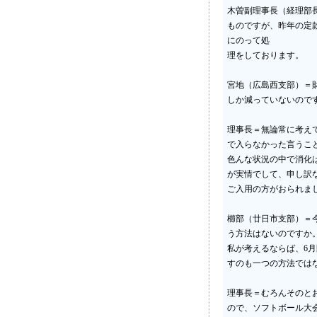
木曽副理事長（経理部
ものですが、昨年の定
にのって処
理をしております。
宮地（広島西支部）＝財
しか減っていないので
理事長＝無論常に考え
で入らなかった言うこ
色んな状況の中で消化
が実情でして、申し訳
ご入用の方がおられま
櫛部（廿日市支部）＝
う方法はないのですか
私が考えるならば、6
すのも一つの方法では
理事長＝むろんそのと
ので、ソフトボール大