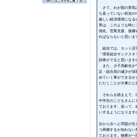
さて、わが国の景気は
ち直っていない状況の
厳しい経済環境になる
界は、このような時に
強化、営業支援、後継
ればならないと思いま
組合では、カット店等
「理容組合サンクスキ
効果がでると思います
また、少子高齢化が予
足・組合員の減少が深
めていく事ができるか
ただくことが大事だと
それらを踏まえて、現
中学生のこどもさんに
ております。追って、
いするようになります
次から次へと問題が生
つ再燃するか知れない
ております。物事が一