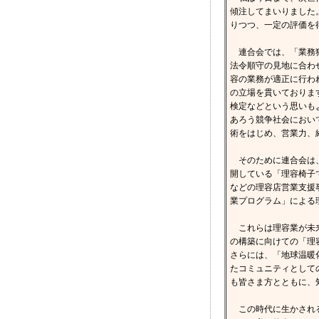
傾注してまいりました
りつつ、一定の評価を
連合会では、「業務独
法令順守の見地に合わ
容の業務が適正に行わ
の立場を貫いておりま
検定などという思いも
あろう競争社会におい
術をはじめ、営業力、
そのために連合会は、
開している「理容椅子
などの理容店営業支援
業プログラム」による
これらは理容業が未来
の構築に向けての「理
さらには、「地球温暖
たコミュニティとして
も皆さま方とともに、
この時代に生かされる