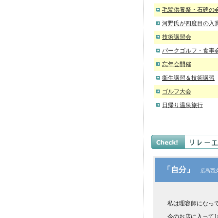
毛髪供養祭・石碑の
河野氏が四度目の入
技術講習会
パークゴルフ・食事
忘年会開催
衛生講習＆技術講習
ゴルフ大会
日帰り温泉旅行
「自分」
広島西支
私は理容師になっ
今のお店に入って