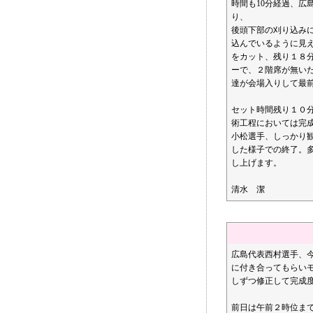
時間も10分経過、広
り、
後頭下部の刈り込み
込んでいるように見え
をカット、残り１８
ーで、２階席が無い
達が会場入りして最
セット時間残り１０
術工程においては完
小松選手、しっかり
した様子での終了。
し上げます。
清水 潔
広島代表西村選手、
に付き合ってもらい
しずつ修正して完成
前日は午前２時位ま