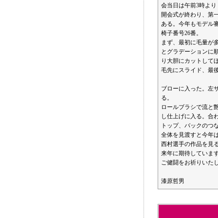
会当日は午前3時よ
開会式が終わり、第
ある。今年もモデル
椅子番号26番。
まず、最初に毛量が
とグラデーションに
り大胆にカットして
毛先にスライド、最
ブローに入った。左
る。
ロールブラシで流と
し仕上げに入る。合
トップ、バックのつ
全体を見渡すと今年
西村選手の作品を見
来年に期待していま
ご健闘をお祈りいた
漆原哲男