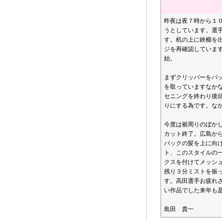
昨夜は夜７時から１
うとしています。選
す。机の上に鋏櫛を
ジを再確認していま
始。
まずクリッパーをバ
を取っていますなか
セニングを終わり後
りにする為です。な
今度は裾周りのぼか
カット終了。広島か
バックの髪を上に向
ト、このスタイルの
クスを付けてメッシ
残り３分ミストを振
す。高田選手お疲れ
い作品でした来年も
島田 貴一