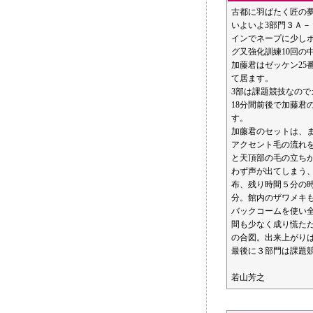
古都に羽ばたく匠の
いよいよ3部門３Ａ－
インでネープに少し
グ又強化訓練10回の
加藤君はゼッケン2
て居ます。
3部は課題競技なの
18分間前後で加藤
す。
加藤君のセットは、
アクセント毛の流れ
と天頂部の毛の立ち
わず声が出てしまう
布、残り時間５分の
分。館内のザワメキ
バックコームを使い
間も少なく成り慌た
の合図。出来上がり
最後に３部門は課題
若山芳之