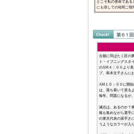
とこそ私の使命である
にも倍しての叱咤ご
古都に羽ばたく匠の
ト・イブニングスタ
のAM４：００より
プ、島本文子さんに
AM１０：００に開
は、落ち着いて居る
毎年、問題になるが
減点は、あるのか？
報も集めながら選手
の東京代表の派手さ
うようなカラーが入